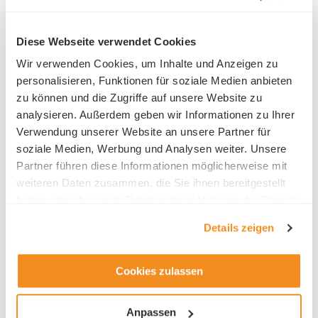
Linde Gas Schweiz AG
Diese Webseite verwendet Cookies
Industriepark 10
Wir verwenden Cookies, um Inhalte und Anzeigen zu
6252 Dagmersellen
personalisieren, Funktionen für soziale Medien anbieten
Telefon +41 844 800 300
zu können und die Zugriffe auf unsere Website zu
analysieren. Außerdem geben wir Informationen zu Ihrer
Verwendung unserer Website an unsere Partner für
soziale Medien, Werbung und Analysen weiter. Unsere
Partner führen diese Informationen möglicherweise mit
weiteren Daten zusammen, die Sie ihnen bereitgestellt
Ansprechsperson HR
haben oder die sie im Rahmen Ihrer Nutzung der Dienste
gesammelt haben.
Silke Heuser
Details zeigen
Cookies zulassen
Anpassen