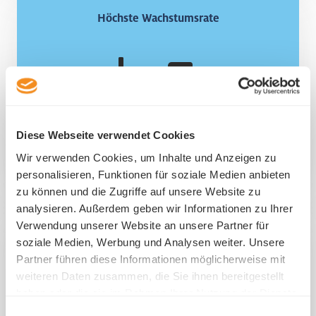
Höchste Wachstumsrate
Höchste Wachstumsrate
Der Kanton Luzern verzeichnet seit mehreren
Jahren die höchste Wachstumsrate neu
gegründeter Unternehmen in der Schweiz.
Diese Webseite verwendet Cookies
Wir verwenden Cookies, um Inhalte und Anzeigen zu
personalisieren, Funktionen für soziale Medien anbieten
zu können und die Zugriffe auf unsere Website zu
analysieren. Außerdem geben wir Informationen zu Ihrer
Gründung im Eiltempo
Verwendung unserer Website an unsere Partner für
Gründung im Eiltempo
soziale Medien, Werbung und Analysen weiter. Unsere
Sind alle Voraussetzungen erfüllt, dauert eine
Partner führen diese Informationen möglicherweise mit
in Luzern zwei bis drei Wochen.
Firmengründung
weiteren Daten zusammen, die Sie ihnen bereitgestellt
Dank dem Expressverfahren kann ein
haben oder die sie im Rahmen Ihrer Nutzung der Dienste
Unternehmen innerhalb von rund fünf Tagen ins
gesammelt haben.