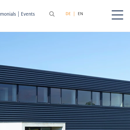
|
imonials
Events
DE
EN