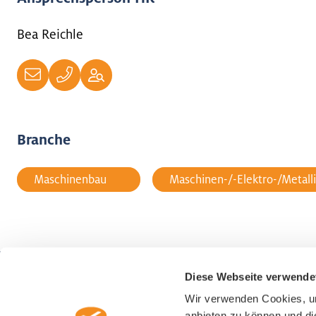
Bea Reichle
Branche
Maschinenbau
Maschinen-/-Elektro-/Metalli
Diese Webseite verwende
Wirtschaftsförderung Luzern
Representa
Wir verwenden Cookies, um
Alpenquai 30
Schweiz, U
anbieten zu können und di