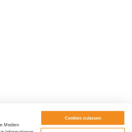
Cookies zulassen
le Medien
ter
ir Informationen