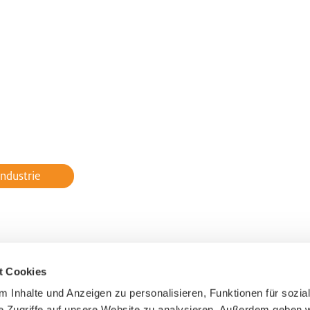
ndustrie
t Cookies
tiv in
 Inhalte und Anzeigen zu personalisieren, Funktionen für sozia
Anmeldung zum Newslet
SA
e Zugriffe auf unsere Website zu analysieren. Außerdem geben w