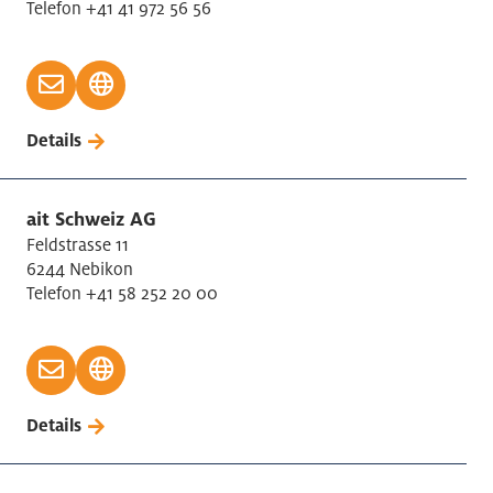
Telefon +41 41 972 56 56
Gebäudeunterhalt, Garten- und Landschaftsbau
Gesundheitswesen
Getränke Herstellung
Gewinnung Erdöl/Erdgas
Details
Glas/Keramik Herstellung
Grosshandel
Gummi-/Kunststoff Herstellung
ait Schweiz AG
Herstellung von sonstigen Waren
Feldstrasse 11
6244 Nebikon
Holdinggesellschaft
Telefon +41 58 252 20 00
Holzverarbeitung
ICT Information/Kommunikation
Immobilienbranche
Informationsdienstleistungen
Details
Kultur und Unterhaltung
Lagerei / Verkehrsdienstleistungen