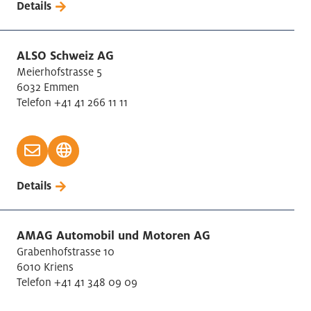
Details
Personalvermittlung
Persönliche Dienstleistungen
Pharmaindustrie
ALSO Schweiz AG
Meierhofstrasse 5
Post-/Kurierdienst
6032 Emmen
Rechtsberatung
Telefon +41 41 266 11 11
Sicherheitsdienstleistungen
Sonstige wissenschaftliche, technische Tätigkeiten
Tabakverarbeitung
Telekommunikation
Details
Textilien Herstellung
Treuhand / Wirtschaftsprüfung / Steuerberatung
AMAG Automobil und Motoren AG
Unternehmensberatung
Grabenhofstrasse 10
Verkehr und Logistik
6010 Kriens
Vermietung bewegliche Sachen
Telefon +41 41 348 09 09
Versicherungen