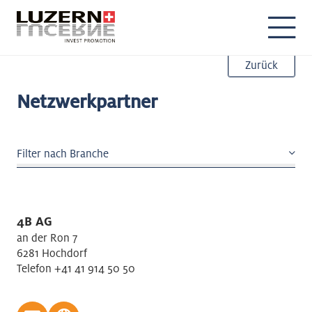
DE
EN
Zurück
Netzwerkpartner
Filter nach Branche
Architektur / Ingenieur
Baugewerbe Hochbau
4B AG
Baugewerbe Tiefbau
an der Ron 7
Bauinstallationen / Ausbaugewerbe
6281 Hochdorf
Telefon +41 41 914 50 50
Bildung
Bildung Internationale Schulen
Businesscenter