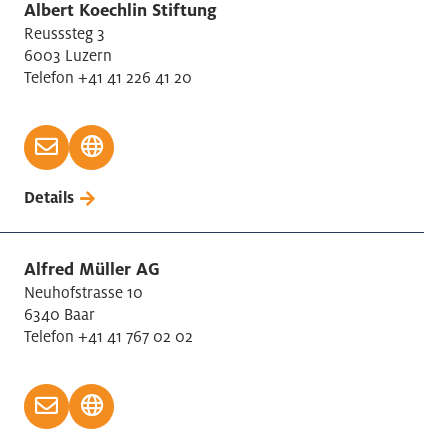
Landwirtschaft
Albert Koechlin Stiftung
Reusssteg 3
Lebensmittelindustrie
6003 Luzern
Luft-, Raumfahrzeug-, Bootsbau
Telefon +41 41 226 41 20
Luftfahrt: Personen-/Güterbeförderung
Maschinen Reparatur/Installation
Maschinen-/-Elektro-/Metallindustrie
Maschinenbau
Details
Medizin Technik
Mess-, Kontroll-Instrumente, Uhren Herstellung
Messe / Ausstellung
Alfred Müller AG
Neuhofstrasse 10
Metall Erzeugung/Bearbeitung
6340 Baar
Metallerzeugnisse Herstellung
Telefon +41 41 767 02 02
Möbelherstellung
Motorfahrzeuge Handel/Reparatur
Öffentliche Verwaltung
Papier Herstellung