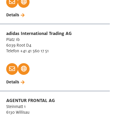
Chemieindustrie
Details
Coworking
Detailhandel
Druckerei, Bild/Ton
adidas International Trading AG
Elektrische Geräte/Motoren Herstellung
Platz 1b
6039 Root D4
Elektronische/optische Geräteherstellung
Telefon +41 41 560 17 51
Energieversorgung
Entsorgung, Recycling
Fahrzeug/Automobilteile Herstellung
Finanz-/Versicherungsdienstleistungen
Details
Finanzdienstleister
Fischerei / Aquakultur
Forschung und Entwicklung
AGENTUR FRONTAL AG
Forstwirtschaft
Steinmatt 1
6130 Willisau
Gastgewerbe: Hotel/Gastronomie