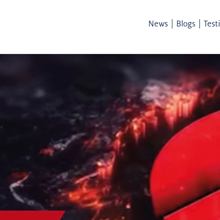
|
|
News
Blogs
Test