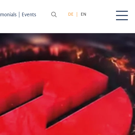
|
imonials
Events
DE
EN