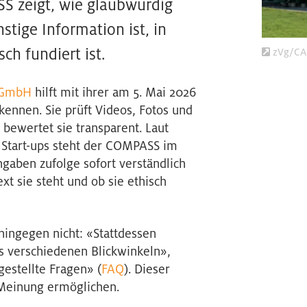
 zeigt, wie glaubwürdig
nstige Information ist, in
ch fundiert ist.
zVg/CA
 GmbH
hilft mit ihrer am 5. Mai 2026
rkennen. Sie prüft Videos, Fotos und
 bewertet sie transparent. Laut
 Start-ups steht der COMPASS im
ngaben zufolge sofort verständlich
xt sie steht und ob sie ethisch
hingegen nicht: «Stattdessen
s verschiedenen Blickwinkeln»,
gestellte Fragen» (
FAQ
). Dieser
 Meinung ermöglichen.