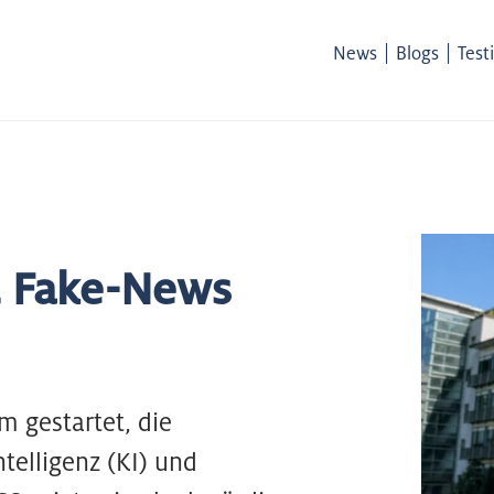
|
|
News
Blogs
Test
t Fake-News
m gestartet, die
telligenz (KI) und