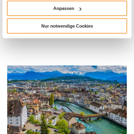
Grenzsteuersätze für den jeweiligen Kanton.
Anpassen
Nur notwendige Cookies
PwC Schweiz / Luzern