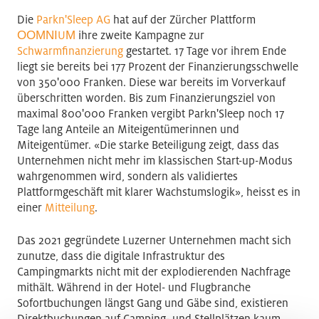
Die
Parkn'Sleep AG
hat auf der Zürcher Plattform
ΟΟΜΝΙUΜ
ihre zweite Kampagne zur
Schwarmfinanzierung
gestartet. 17 Tage vor ihrem Ende
liegt sie bereits bei 177 Prozent der Finanzierungsschwelle
von 350'000 Franken. Diese war bereits im Vorverkauf
überschritten worden. Bis zum Finanzierungsziel von
maximal 800'000 Franken vergibt Parkn'Sleep noch 17
Tage lang Anteile an Miteigentümerinnen und
Miteigentümer. «Die starke Beteiligung zeigt, dass das
Unternehmen nicht mehr im klassischen Start-up-Modus
wahrgenommen wird, sondern als validiertes
Plattformgeschäft mit klarer Wachstumslogik», heisst es in
einer
Mitteilung
.
Das 2021 gegründete Luzerner Unternehmen macht sich
zunutze, dass die digitale Infrastruktur des
Campingmarkts nicht mit der explodierenden Nachfrage
mithält. Während in der Hotel- und Flugbranche
Sofortbuchungen längst Gang und Gäbe sind, existieren
Direktbuchungen auf Camping- und Stellplätzen kaum.