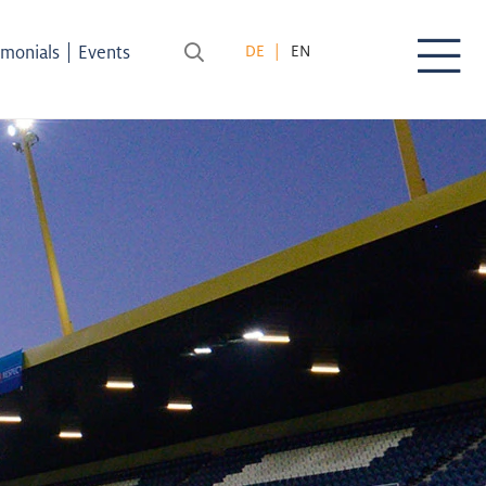
|
imonials
Events
DE
EN