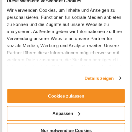
Diese Webseite verwendet Cookies
Telefon +41 41 925 84 00
Wir verwenden Cookies, um Inhalte und Anzeigen zu
personalisieren, Funktionen für soziale Medien anbieten
zu können und die Zugriffe auf unsere Website zu
analysieren. Außerdem geben wir Informationen zu Ihrer
Verwendung unserer Website an unsere Partner für
Ansprechsperson HR
soziale Medien, Werbung und Analysen weiter. Unsere
Partner führen diese Informationen möglicherweise mit
Lea Sommerhalder
weiteren Daten zusammen, die Sie ihnen bereitgestellt
haben oder die sie im Rahmen Ihrer Nutzung der Dienste
gesammelt haben.
Details zeigen
Cookies zulassen
Branche
Anpassen
ICT Information/Kommunikation
Nur notwendige Cookies