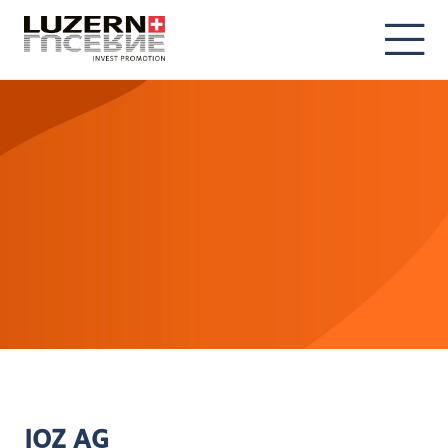
DE
EN
IOZ AG