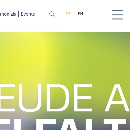
|
imonials
Events
DE
EN