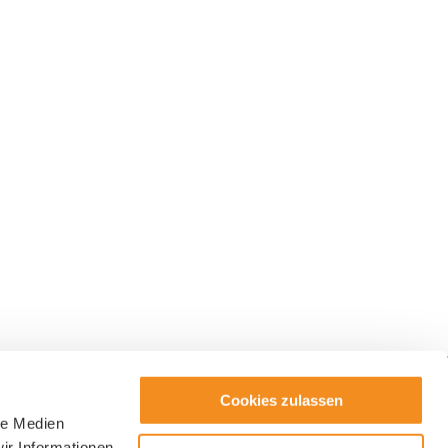
Cookies zulassen
le Medien
ter
ir Informationen