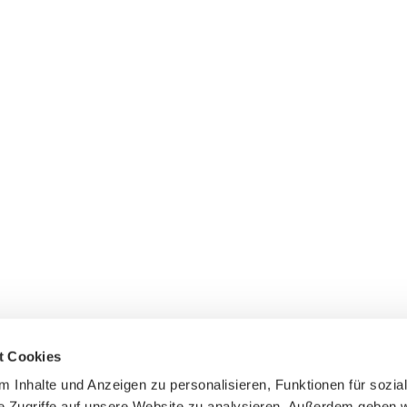
t Cookies
tiv in
 Inhalte und Anzeigen zu personalisieren, Funktionen für sozia
Anmeldung zum Newslet
SA
e Zugriffe auf unsere Website zu analysieren. Außerdem geben w