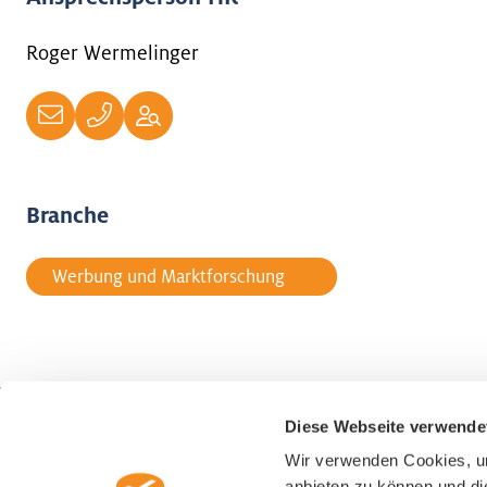
Roger Wermelinger
Branche
Werbung und Marktforschung
Diese Webseite verwende
Wirtschaftsförderung Luzern
Representa
Wir verwenden Cookies, um
Alpenquai 30
Schweiz, U
anbieten zu können und di