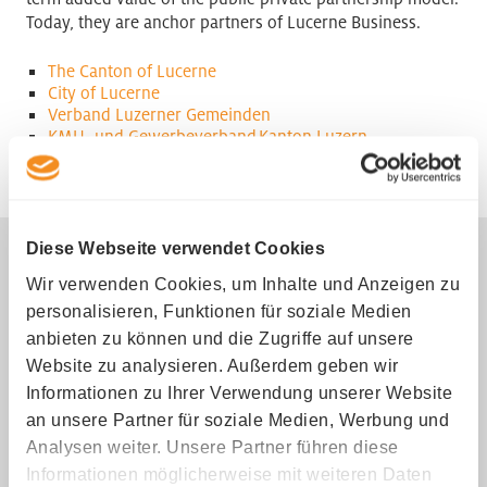
Today, they are anchor partners of Lucerne Business.
The Canton of Lucerne
City of Lucerne
Verband Luzerner Gemeinden
KMU- und Gewerbeverband Kanton Luzern
Luzerner Kantonalbank
Bison Group
Diese Webseite verwendet Cookies
If you want to find out more about us, I will be happy to
help you.
Wir verwenden Cookies, um Inhalte und Anzeigen zu
personalisieren, Funktionen für soziale Medien
anbieten zu können und die Zugriffe auf unsere
Website zu analysieren. Außerdem geben wir
Informationen zu Ihrer Verwendung unserer Website
an unsere Partner für soziale Medien, Werbung und
Analysen weiter. Unsere Partner führen diese
Informationen möglicherweise mit weiteren Daten