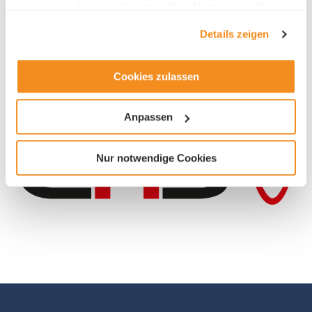
haben oder die sie im Rahmen Ihrer Nutzung der Dienste
gesammelt haben.
Machinery, Electrical and Metal Industry (MEM)
Details zeigen
Cookies zulassen
Anpassen
Nur notwendige Cookies