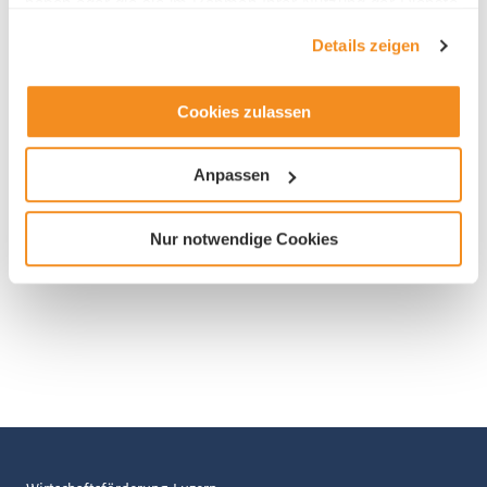
haben oder die sie im Rahmen Ihrer Nutzung der Dienste
ICT
gesammelt haben.
Details zeigen
Cookies zulassen
Anpassen
Nur notwendige Cookies