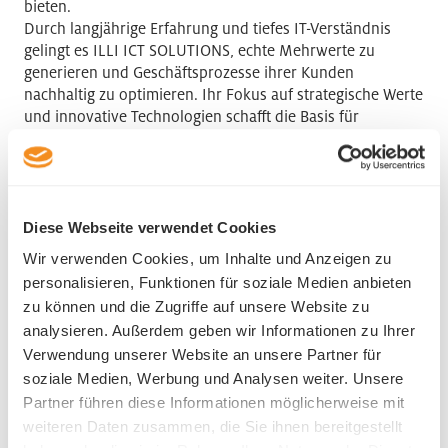
bieten.
Durch langjährige Erfahrung und tiefes IT-Verständnis
gelingt es ILLI ICT SOLUTIONS, echte Mehrwerte zu
generieren und Geschäftsprozesse ihrer Kunden
nachhaltig zu optimieren. Ihr Fokus auf strategische Werte
und innovative Technologien schafft die Basis für
erfolgreiche und langfristige Partnerschaften.
ILLI ICT SOLUTIONS AG
Seewag 2
Diese Webseite verwendet Cookies
6130 Willisau
Wir verwenden Cookies, um Inhalte und Anzeigen zu
Phone +41 41 972 82 82
personalisieren, Funktionen für soziale Medien anbieten
zu können und die Zugriffe auf unsere Website zu
analysieren. Außerdem geben wir Informationen zu Ihrer
Verwendung unserer Website an unsere Partner für
soziale Medien, Werbung und Analysen weiter. Unsere
Partner führen diese Informationen möglicherweise mit
Industry
weiteren Daten zusammen, die Sie ihnen bereitgestellt