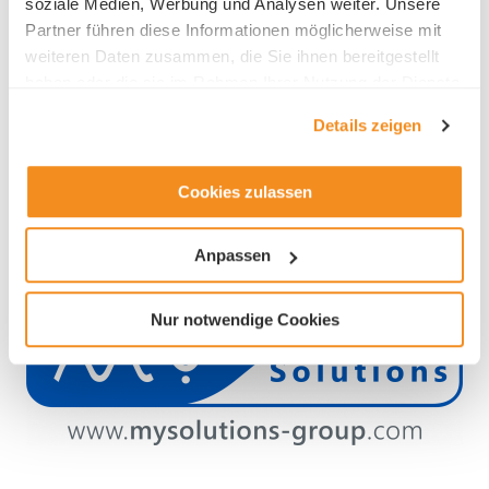
soziale Medien, Werbung und Analysen weiter. Unsere
Partner führen diese Informationen möglicherweise mit
weiteren Daten zusammen, die Sie ihnen bereitgestellt
Industry
haben oder die sie im Rahmen Ihrer Nutzung der Dienste
gesammelt haben.
Details zeigen
ICT
Machinery, Electrical and Metal Industry (MEM)
Other scientific, technical activities
Cookies zulassen
Anpassen
Nur notwendige Cookies