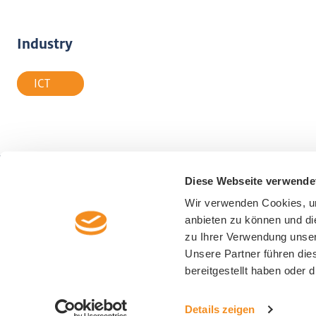
Industry
ICT
Diese Webseite verwende
Wirtschaftsförderung Luzern
Representa
Wir verwenden Cookies, um
Alpenquai 30
Switzerland
anbieten zu können und di
CH-6005 Luzern
zu Ihrer Verwendung unser
+41 41 367 44 00
Unsere Partner führen die
info@luzern-business.ch
bereitgestellt haben oder
Details zeigen
©2026
Wirtschaftsförderung Luzern
Impressum
Privacy P