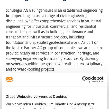
Schubiger AG Bauingenieure is an established engineering
firm operating across a range of civil engineering
disciplines. We offer comprehensive services in structural
engineering for industrial, commercial, and residential
construction, as well as in building maintenance and
transport and infrastructure projects, including
foundation and specialist geotechnical work. As part of
the Kost + Partner AG group of companies, we are able to
provide nearly all services in construction, heritage, and
surveying engineering from a single source. By drawing
on synergies within the group, we realise interdisciplinary
and forward-looking projects.
Schubiger AG Bauingenieure
Hirschengraben 33a
6003 Luzern
Diese Webseite verwendet Cookies
Phone +41 41 248 71 71
Wir verwenden Cookies, um Inhalte und Anzeigen zu