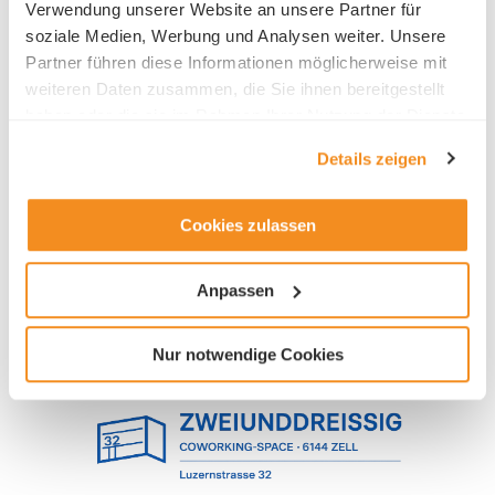
Luzernerstrasse 32
Verwendung unserer Website an unsere Partner für
6144 Zell
soziale Medien, Werbung und Analysen weiter. Unsere
Partner führen diese Informationen möglicherweise mit
weiteren Daten zusammen, die Sie ihnen bereitgestellt
haben oder die sie im Rahmen Ihrer Nutzung der Dienste
gesammelt haben.
Details zeigen
Industry
Cookies zulassen
Coworking
Anpassen
Nur notwendige Cookies