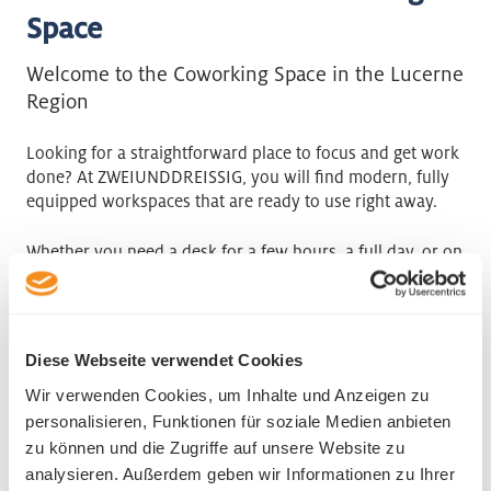
Space
Welcome to the Coworking Space in the Lucerne
Region
Looking for a straightforward place to focus and get work
done? At ZWEIUNDDREISSIG, you will find modern, fully
equipped workspaces that are ready to use right away.
Whether you need a desk for a few hours, a full day, or on
a regular basis – you decide how you want to use our
coworking space. Ideal for freelancers, students,
commuters, or anyone looking for a productive change of
scenery.
Diese Webseite verwendet Cookies
Wir verwenden Cookies, um Inhalte und Anzeigen zu
We look forward to welcoming you!
personalisieren, Funktionen für soziale Medien anbieten
zu können und die Zugriffe auf unsere Website zu
ZWEIUNDDREISSIG Coworking Space
analysieren. Außerdem geben wir Informationen zu Ihrer