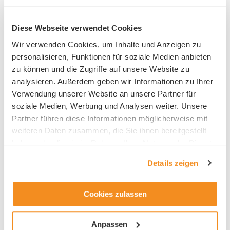
partnership opportunities, and highly
skilled technology work-force and education
Diese Webseite verwendet Cookies
system make this beautiful city the perfect
location for our headquarters. Our IP and
Wir verwenden Cookies, um Inhalte und Anzeigen zu
global activities in the individual countries
personalisieren, Funktionen für soziale Medien anbieten
with governments, universities and United
zu können und die Zugriffe auf unsere Website zu
Nations will all be managed from Lucerne.
analysieren. Außerdem geben wir Informationen zu Ihrer
Switzerland’s great commitment to
Verwendung unserer Website an unsere Partner für
multilateral development also made our
soziale Medien, Werbung und Analysen weiter. Unsere
decision easy.
Partner führen diese Informationen möglicherweise mit
weiteren Daten zusammen, die Sie ihnen bereitgestellt
Aaron E. Walsh
haben oder die sie im Rahmen Ihrer Nutzung der Dienste
Director
gesammelt haben.
Knowledge Foundation
Details zeigen
Cookies zulassen
Anpassen