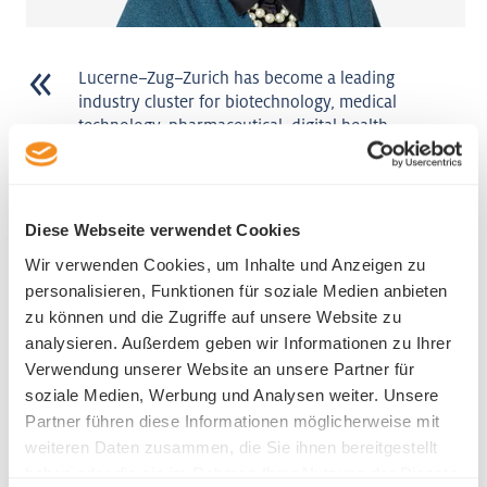
Lucerne–Zug–Zurich has become a leading
industry cluster for biotechnology, medical
technology, pharmaceutical, digital health
and life sciences broadly. We have been
excited to partner with some of the most
innovative companies attracted to the
region by the quality of life, business
Diese Webseite verwendet Cookies
advantages, world class academic research
Wir verwenden Cookies, um Inhalte und Anzeigen zu
and leadership talent they can access.
personalisieren, Funktionen für soziale Medien anbieten
Bianca Coulter
zu können und die Zugriffe auf unsere Website zu
Executive Chair
analysieren. Außerdem geben wir Informationen zu Ihrer
Coulter Partners
Verwendung unserer Website an unsere Partner für
soziale Medien, Werbung und Analysen weiter. Unsere
Partner führen diese Informationen möglicherweise mit
weiteren Daten zusammen, die Sie ihnen bereitgestellt
haben oder die sie im Rahmen Ihrer Nutzung der Dienste