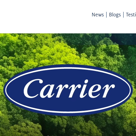
|
|
News
Blogs
Test