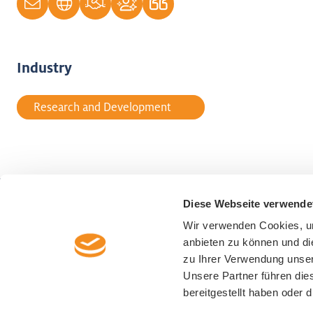
Industry
Research and Development
Diese Webseite verwende
Wirtschaftsförderung Luzern
Representa
Wir verwenden Cookies, um
Alpenquai 30
Switzerland
anbieten zu können und di
CH-6005 Luzern
zu Ihrer Verwendung unser
+41 41 367 44 00
Unsere Partner führen die
info@luzern-business.ch
bereitgestellt haben oder