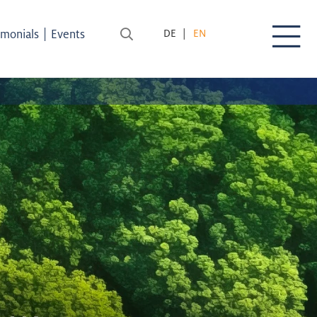
|
imonials
Events
DE
EN