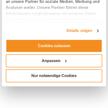
an unsere Partner für soziale Medien, Werbung und
Analysen weiter. Unsere Partner führen diese
Informationen möglicherweise mit weiteren Daten
zusammen, die Sie ihnen bereitgestellt haben oder
die sie im Rahmen Ihrer Nutzung der Dienste
Details zeigen
Industry
gesammelt haben.
Legal
Cookies zulassen
Anpassen
Nur notwendige Cookies